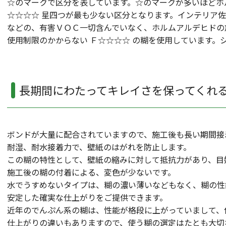
☆のマークで区分を表しています。☆のマークが多いほどホ
☆☆☆☆ 星四つが最も少ない区分となります。インテリア
などの、有害ＶＯＣ一切含んでいなく、ホルムアルデヒドの
使用制限のかからない Ｆ☆☆☆☆ の糊を使用しています。
長期間にわたってキレイさを保ってくれ
ボンドが大量に配合されていますので、施工後も長い期間接
耐湿、耐水接着力で、壁紙のはがれを防止します。
この糊の特性として、壁紙の縮みに対して抵抗力があり、目
施工後の糊の付着による、変色が少ないです。
水でうすめないタイプは、糊の濃い薄いなどもなく、糊の性
安定した確実な仕上がりをご提供できます。
近年のでんぷん系の糊は、性能が格段に上がっていまして、
仕上がりの違いもありますので、使う糊の選定はたとも大切