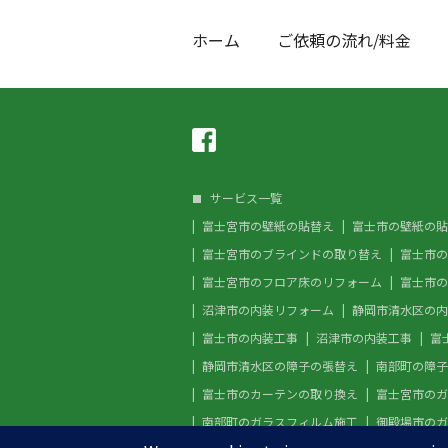
ホーム
ご依頼の流れ/料金
サービス一覧
富士宮市の壁紙の貼替え
富士市の壁紙の貼
富士宮市のブラインドの取り替え
富士市の
富士宮市のフロア床のリフォーム
富士市の
沼津市の内装リフォーム
静岡市清水区の内
富士市の内装工事
沼津市の内装工事
富
静岡市清水区の障子の張替え
南部町の障子
富士市のカーテンの取り換え
富士宮市のガ
南部町のガラスフィルム施工
御殿場市のガ