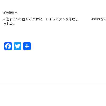
前の記事へ
«
住まいのお困りごと解決、トイレのタンク修理し
はがれな
ました。
F
T
共
a
w
有
c
itt
e
er
b
o
o
k