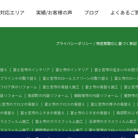
対応エリア
実績/お客様の声
ブログ
よくあるご
プライバシーポリシー
/
特定商取引に基づく表記
替え
富士宮市のインテリア
富士市のインテリア
富士宮市の住まいのお困
ブラインドの取り替え
富士宮市のロールスクリーンの取り替え
富士市のロー
フロア床のリフォーム
富士宮市の張替え施工
富士市の張替え施工
富士宮
装リフォーム
南部町の内装リフォーム
御殿場市の内装リフォーム
裾野市
士宮市のクロスの張替え
富士市のクロスの張替え
富士宮市の障子の張替え
の張替え
富士宮市のふすまの張替え
富士市のふすまの張替え
南部町のふ
ラスフィルム施工
富士市のガラスフィルム施工
沼津市のガラスフィルム施工
ラスフィルム施工
裾野市のガラスフィルム施工
富士宮市のフローリングの張