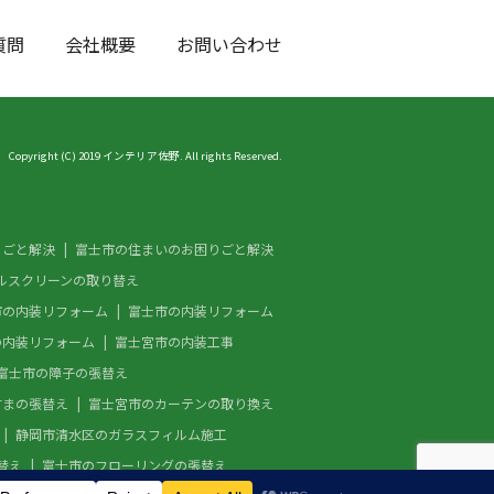
質問
会社概要
お問い合わせ
Copyright (C) 2019 インテリア佐野. All rights Reserved.
りごと解決
富士市の住まいのお困りごと解決
ルスクリーンの取り替え
市の内装リフォーム
富士市の内装リフォーム
の内装リフォーム
富士宮市の内装工事
富士市の障子の張替え
すまの張替え
富士宮市のカーテンの取り換え
静岡市清水区のガラスフィルム施工
替え
富士市のフローリングの張替え