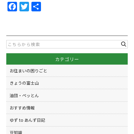
F
T
共
a
w
有
c
itt
e
er
b
o
カテゴリー
o
k
お住まいの困りごと
きょうの富士山
油団・ペッとん
おすすめ情報
ゆず to あんず日記
豆知識