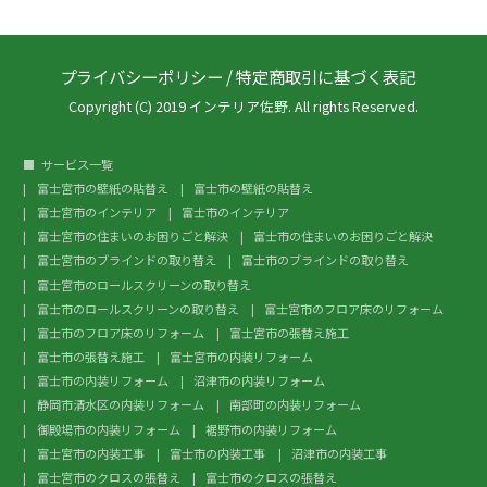
プライバシーポリシー
/
特定商取引に基づく表記
Copyright (C) 2019 インテリア佐野. All rights Reserved.
サービス一覧
富士宮市の壁紙の貼替え
富士市の壁紙の貼替え
富士宮市のインテリア
富士市のインテリア
富士宮市の住まいのお困りごと解決
富士市の住まいのお困りごと解決
富士宮市のブラインドの取り替え
富士市のブラインドの取り替え
富士宮市のロールスクリーンの取り替え
富士市のロールスクリーンの取り替え
富士宮市のフロア床のリフォーム
富士市のフロア床のリフォーム
富士宮市の張替え施工
富士市の張替え施工
富士宮市の内装リフォーム
富士市の内装リフォーム
沼津市の内装リフォーム
静岡市清水区の内装リフォーム
南部町の内装リフォーム
御殿場市の内装リフォーム
裾野市の内装リフォーム
富士宮市の内装工事
富士市の内装工事
沼津市の内装工事
富士宮市のクロスの張替え
富士市のクロスの張替え