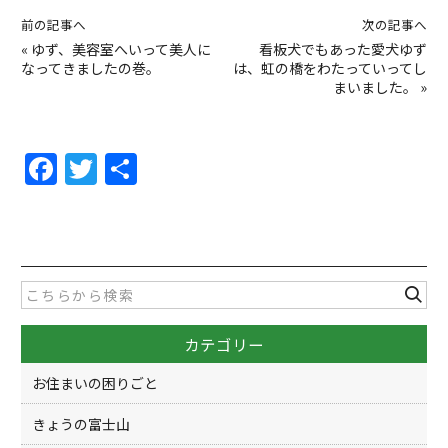
前の記事へ
次の記事へ
«
ゆず、美容室へいって美人に
看板犬でもあった愛犬ゆず
なってきましたの巻。
は、虹の橋をわたっていってし
まいました。
»
F
T
共
a
w
有
c
itt
e
er
b
o
カテゴリー
o
k
お住まいの困りごと
きょうの富士山