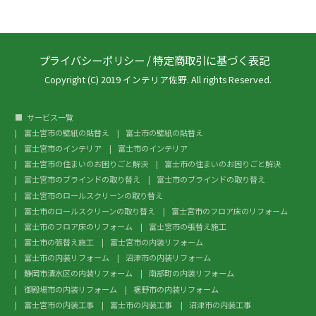
プライバシーポリシー
/
特定商取引に基づく表記
Copyright (C) 2019 インテリア佐野. All rights Reserved.
サービス一覧
富士宮市の壁紙の貼替え
富士市の壁紙の貼替え
富士宮市のインテリア
富士市のインテリア
富士宮市の住まいのお困りごと解決
富士市の住まいのお困りごと解決
富士宮市のブラインドの取り替え
富士市のブラインドの取り替え
富士宮市のロールスクリーンの取り替え
富士市のロールスクリーンの取り替え
富士宮市のフロア床のリフォーム
富士市のフロア床のリフォーム
富士宮市の張替え施工
富士市の張替え施工
富士宮市の内装リフォーム
富士市の内装リフォーム
沼津市の内装リフォーム
静岡市清水区の内装リフォーム
南部町の内装リフォーム
御殿場市の内装リフォーム
裾野市の内装リフォーム
富士宮市の内装工事
富士市の内装工事
沼津市の内装工事