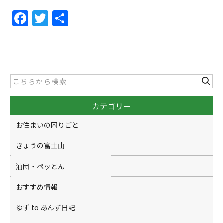
F
T
共
a
w
有
c
itt
e
er
b
o
カテゴリー
o
k
お住まいの困りごと
きょうの富士山
油団・ペッとん
おすすめ情報
ゆず to あんず日記