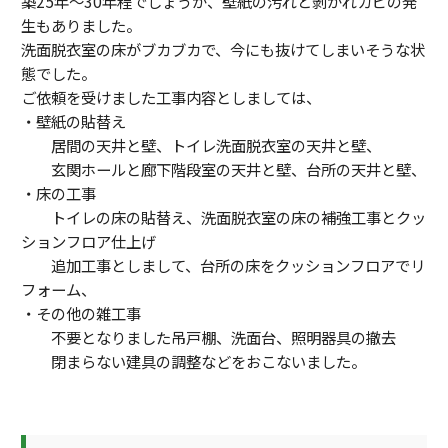
築25年～30年程でしょうか、壁紙の汚れと剝がれカビの発
生もありました。
洗面脱衣室の床がブカブカで、今にも抜けてしまいそうな状
態でした。
ご依頼を受けました工事内容としましては、
・壁紙の貼替え
居間の天井と壁、トイレ洗面脱衣室の天井と壁、
玄関ホールと廊下階段室の天井と壁、台所の天井と壁、
・床の工事
トイレの床の貼替え、洗面脱衣室の床の補強工事とクッ
ションフロア仕上げ
追加工事としまして、台所の床をクッションフロアでリ
フォーム、
・その他の雑工事
不要となりました吊戸棚、洗面台、照明器具の撤去
閉まらない建具の調整などをおこないました。