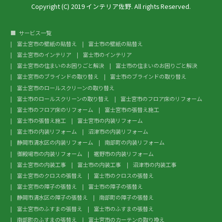
Copyright (C) 2019 インテリア佐野. All rights Reserved.
サービス一覧
富士宮市の壁紙の貼替え
富士市の壁紙の貼替え
富士宮市のインテリア
富士市のインテリア
富士宮市の住まいのお困りごと解決
富士市の住まいのお困りごと解決
富士宮市のブラインドの取り替え
富士市のブラインドの取り替え
富士宮市のロールスクリーンの取り替え
富士市のロールスクリーンの取り替え
富士宮市のフロア床のリフォーム
富士市のフロア床のリフォーム
富士宮市の張替え施工
富士市の張替え施工
富士宮市の内装リフォーム
富士市の内装リフォーム
沼津市の内装リフォーム
静岡市清水区の内装リフォーム
南部町の内装リフォーム
御殿場市の内装リフォーム
裾野市の内装リフォーム
富士宮市の内装工事
富士市の内装工事
沼津市の内装工事
富士宮市のクロスの張替え
富士市のクロスの張替え
富士宮市の障子の張替え
富士市の障子の張替え
静岡市清水区の障子の張替え
南部町の障子の張替え
富士宮市のふすまの張替え
富士市のふすまの張替え
南部町のふすまの張替え
富士宮市のカーテンの取り換え