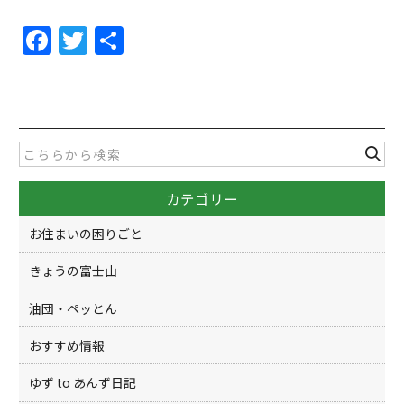
F
T
共
a
w
有
c
itt
e
er
b
o
カテゴリー
o
k
お住まいの困りごと
きょうの富士山
油団・ペッとん
おすすめ情報
ゆず to あんず日記