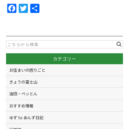
F
T
共
a
w
有
c
itt
e
er
b
o
カテゴリー
o
k
お住まいの困りごと
きょうの富士山
油団・ペッとん
おすすめ情報
ゆず to あんず日記