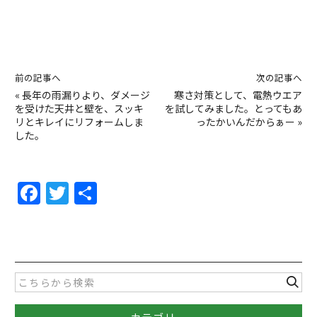
前の記事へ
次の記事へ
«
長年の雨漏りより、ダメージ
寒さ対策として、電熱ウエア
を受けた天井と壁を、スッキ
を試してみました。とってもあ
リとキレイにリフォームしま
ったかいんだからぁー
»
した。
F
T
共
a
w
有
c
itt
e
er
b
o