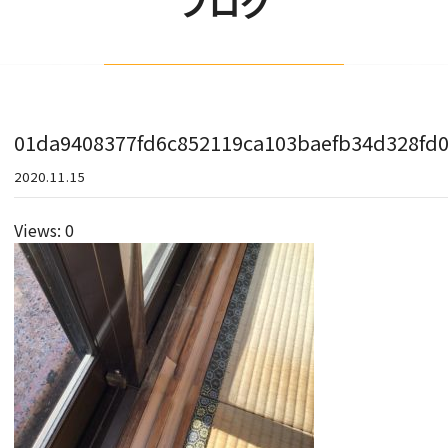
ブログ
01da9408377fd6c852119ca103baefb34d328fd
2020.11.15
Views: 0