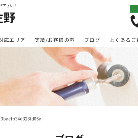
せ下さい！
対応エリア
実績/お客様の声
ブログ
よくあるご
03baefb34d328fd06a