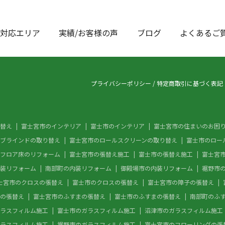
対応エリア
実績/お客様の声
ブログ
よくあるご
プライバシーポリシー
/
特定商取引に基づく表記
替え
富士宮市のインテリア
富士市のインテリア
富士宮市の住まいのお困
ブラインドの取り替え
富士宮市のロールスクリーンの取り替え
富士市のロー
フロア床のリフォーム
富士宮市の張替え施工
富士市の張替え施工
富士宮
装リフォーム
南部町の内装リフォーム
御殿場市の内装リフォーム
裾野市
士宮市のクロスの張替え
富士市のクロスの張替え
富士宮市の障子の張替え
の張替え
富士宮市のふすまの張替え
富士市のふすまの張替え
南部町のふ
ラスフィルム施工
富士市のガラスフィルム施工
沼津市のガラスフィルム施工
ラスフィルム施工
裾野市のガラスフィルム施工
富士宮市のフローリングの張