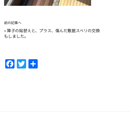
前の記事へ
«
障子の貼替えと、プラス、傷んだ敷居スベリの交換
もしました。
F
T
共
a
w
有
c
itt
e
er
b
o
o
k