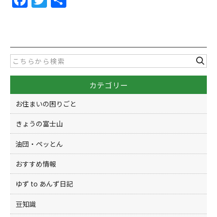
a
w
有
c
itt
e
er
b
o
カテゴリー
o
k
お住まいの困りごと
きょうの富士山
油団・ペッとん
おすすめ情報
ゆず to あんず日記
豆知識