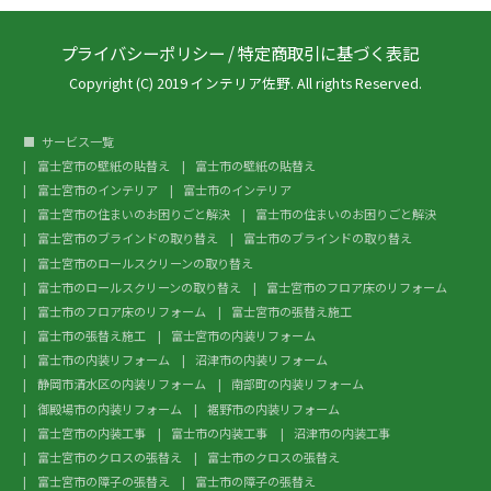
プライバシーポリシー
/
特定商取引に基づく表記
Copyright (C) 2019 インテリア佐野. All rights Reserved.
サービス一覧
富士宮市の壁紙の貼替え
富士市の壁紙の貼替え
富士宮市のインテリア
富士市のインテリア
富士宮市の住まいのお困りごと解決
富士市の住まいのお困りごと解決
富士宮市のブラインドの取り替え
富士市のブラインドの取り替え
富士宮市のロールスクリーンの取り替え
富士市のロールスクリーンの取り替え
富士宮市のフロア床のリフォーム
富士市のフロア床のリフォーム
富士宮市の張替え施工
富士市の張替え施工
富士宮市の内装リフォーム
富士市の内装リフォーム
沼津市の内装リフォーム
静岡市清水区の内装リフォーム
南部町の内装リフォーム
御殿場市の内装リフォーム
裾野市の内装リフォーム
富士宮市の内装工事
富士市の内装工事
沼津市の内装工事
富士宮市のクロスの張替え
富士市のクロスの張替え
富士宮市の障子の張替え
富士市の障子の張替え