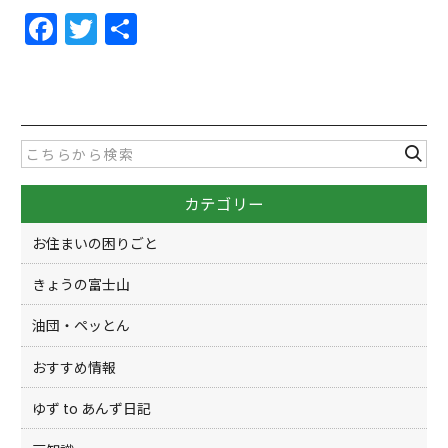
F
T
共
a
w
有
c
itt
e
er
b
o
カテゴリー
o
k
お住まいの困りごと
きょうの富士山
油団・ペッとん
おすすめ情報
ゆず to あんず日記