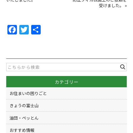
受けました。
»
F
T
共
a
w
有
c
itt
e
er
b
o
カテゴリー
o
k
お住まいの困りごと
きょうの富士山
油団・ペッとん
おすすめ情報