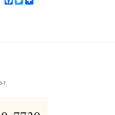
F
T
共
a
w
有
c
itt
e
er
b
o
o
k
-7