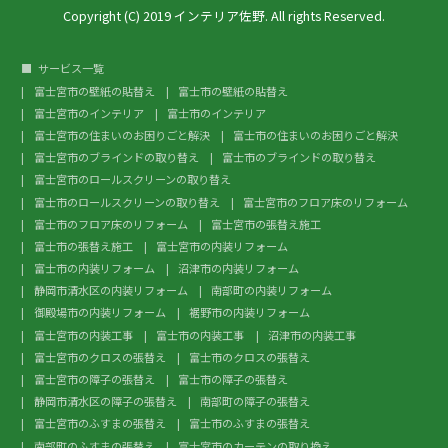
Copyright (C) 2019 インテリア佐野. All rights Reserved.
サービス一覧
富士宮市の壁紙の貼替え
富士市の壁紙の貼替え
富士宮市のインテリア
富士市のインテリア
富士宮市の住まいのお困りごと解決
富士市の住まいのお困りごと解決
富士宮市のブラインドの取り替え
富士市のブラインドの取り替え
富士宮市のロールスクリーンの取り替え
富士市のロールスクリーンの取り替え
富士宮市のフロア床のリフォーム
富士市のフロア床のリフォーム
富士宮市の張替え施工
富士市の張替え施工
富士宮市の内装リフォーム
富士市の内装リフォーム
沼津市の内装リフォーム
静岡市清水区の内装リフォーム
南部町の内装リフォーム
御殿場市の内装リフォーム
裾野市の内装リフォーム
富士宮市の内装工事
富士市の内装工事
沼津市の内装工事
富士宮市のクロスの張替え
富士市のクロスの張替え
富士宮市の障子の張替え
富士市の障子の張替え
静岡市清水区の障子の張替え
南部町の障子の張替え
富士宮市のふすまの張替え
富士市のふすまの張替え
南部町のふすまの張替え
富士宮市のカーテンの取り換え