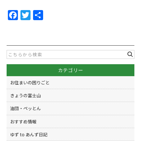
F
T
共
a
w
有
c
itt
e
er
b
o
カテゴリー
o
k
お住まいの困りごと
きょうの富士山
油団・ペッとん
おすすめ情報
ゆず to あんず日記