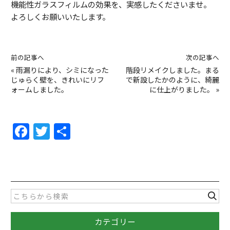
機能性ガラスフィルムの効果を、実感したくださいませ。
よろしくお願いいたします。
前の記事へ
次の記事へ
«
雨漏りにより、シミになった
階段リメイクしました。まる
じゅらく壁を、きれいにリフ
で新設したかのように、綺麗
ォームしました。
に仕上がりました。
»
F
T
共
a
w
有
c
itt
e
er
b
o
カテゴリー
o