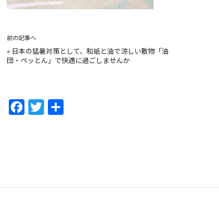
前の記事へ
«
日本の猛暑対策として、和紙と油で涼しい敷物「油
団・ペッとん」で快適に過ごしませんか
F
T
共
a
w
有
c
itt
e
er
b
o
o
k