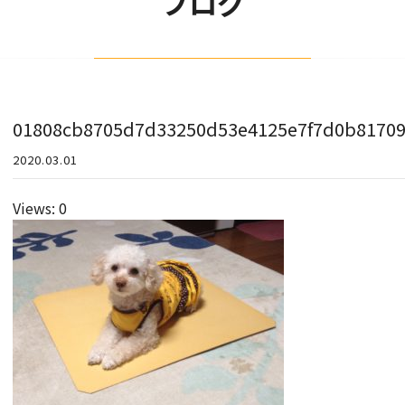
ブログ
01808cb8705d7d33250d53e4125e7f7d0b8170
2020.03.01
Views: 0