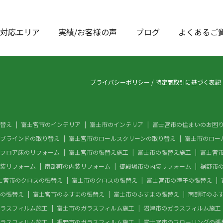
対応エリア
実績/お客様の声
ブログ
よくあるご
プライバシーポリシー
/
特定商取引に基づく表記
替え
富士宮市のインテリア
富士市のインテリア
富士宮市の住まいのお困
ブラインドの取り替え
富士宮市のロールスクリーンの取り替え
富士市のロー
フロア床のリフォーム
富士宮市の張替え施工
富士市の張替え施工
富士宮
装リフォーム
南部町の内装リフォーム
御殿場市の内装リフォーム
裾野市
士宮市のクロスの張替え
富士市のクロスの張替え
富士宮市の障子の張替え
の張替え
富士宮市のふすまの張替え
富士市のふすまの張替え
南部町のふ
ラスフィルム施工
富士市のガラスフィルム施工
沼津市のガラスフィルム施工
ラスフィルム施工
裾野市のガラスフィルム施工
富士宮市のフローリングの張