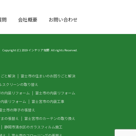
質問
会社概要
お問い合わせ
Copyright (C) 2019 インテリア佐野. All rights Reserved.
りごと解決
富士市の住まいのお困りごと解決
ルスクリーンの取り替え
市の内装リフォーム
富士市の内装リフォーム
の内装リフォーム
富士宮市の内装工事
富士市の障子の張替え
すまの張替え
富士宮市のカーテンの取り換え
静岡市清水区のガラスフィルム施工
替え
富士市のフローリングの張替え