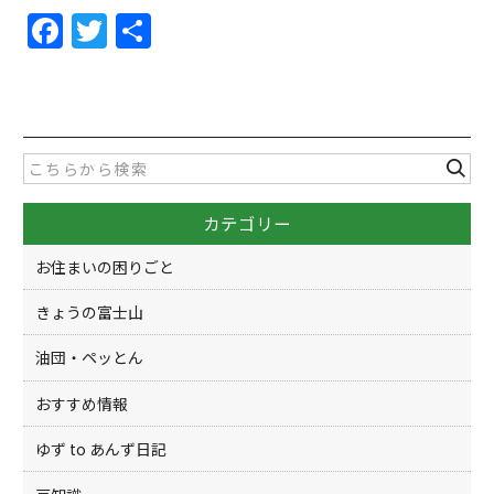
F
T
共
a
w
有
c
itt
e
er
b
o
カテゴリー
o
k
お住まいの困りごと
きょうの富士山
油団・ペッとん
おすすめ情報
ゆず to あんず日記