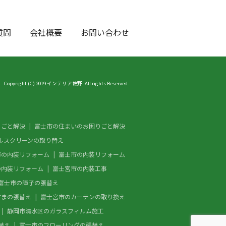
質問
会社概要
お問い合わせ
Copyright (C) 2019 インテリア佐野. All rights Reserved.
りごと解決
富士市の住まいのお困りごと解決
ルスクリーンの取り替え
市の内装リフォーム
富士市の内装リフォーム
の内装リフォーム
富士宮市の内装工事
富士市の障子の張替え
すまの張替え
富士宮市のカーテンの取り換え
静岡市清水区のガラスフィルム施工
替え
富士市のフローリングの張替え