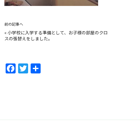
前の記事へ
«
小学校に入学する準備として、お子様の部屋のクロ
スの張替えをしました。
F
T
共
a
w
有
c
itt
e
er
b
o
o
k