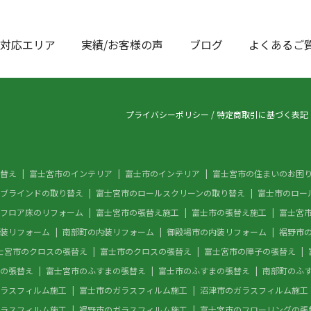
対応エリア
実績/お客様の声
ブログ
よくあるご
プライバシーポリシー
/
特定商取引に基づく表記
替え
富士宮市のインテリア
富士市のインテリア
富士宮市の住まいのお困
ブラインドの取り替え
富士宮市のロールスクリーンの取り替え
富士市のロー
フロア床のリフォーム
富士宮市の張替え施工
富士市の張替え施工
富士宮
装リフォーム
南部町の内装リフォーム
御殿場市の内装リフォーム
裾野市
士宮市のクロスの張替え
富士市のクロスの張替え
富士宮市の障子の張替え
の張替え
富士宮市のふすまの張替え
富士市のふすまの張替え
南部町のふ
ラスフィルム施工
富士市のガラスフィルム施工
沼津市のガラスフィルム施工
ラスフィルム施工
裾野市のガラスフィルム施工
富士宮市のフローリングの張