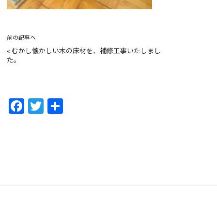
前の記事へ
«
むかし懐かしい木の床材を、補修工事いたしまし
た。
F
T
共
a
w
有
c
itt
e
er
b
o
o
k