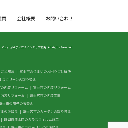
質問
会社概要
お問い合わせ
Copyright (C) 2019 インテリア佐野. All rights Reserved.
りごと解決
富士市の住まいのお困りごと解決
ルスクリーンの取り替え
市の内装リフォーム
富士市の内装リフォーム
の内装リフォーム
富士宮市の内装工事
富士市の障子の張替え
すまの張替え
富士宮市のカーテンの取り換え
静岡市清水区のガラスフィルム施工
替え
富士市のフローリングの張替え