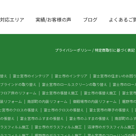
対応エリア
実績/お客様の声
ブログ
よくあるご
プライバシーポリシー
/
特定商取引に基づく表記
替え
富士宮市のインテリア
富士市のインテリア
富士宮市の住まいのお困
ブラインドの取り替え
富士宮市のロールスクリーンの取り替え
富士市のロー
フロア床のリフォーム
富士宮市の張替え施工
富士市の張替え施工
富士宮
装リフォーム
南部町の内装リフォーム
御殿場市の内装リフォーム
裾野市
士宮市のクロスの張替え
富士市のクロスの張替え
富士宮市の障子の張替え
の張替え
富士宮市のふすまの張替え
富士市のふすまの張替え
南部町のふ
ラスフィルム施工
富士市のガラスフィルム施工
沼津市のガラスフィルム施工
ラスフィルム施工
裾野市のガラスフィルム施工
富士宮市のフローリングの張