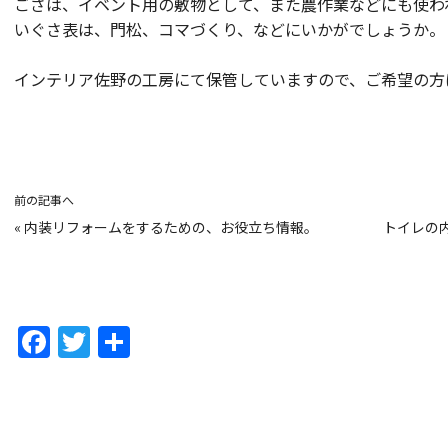
ござは、イベント用の敷物として、また農作業などにも使わ
いぐさ表は、門松、コマづくり、などにいかがでしょうか。
インテリア佐野の工房にて保管していますので、ご希望の方
前の記事へ
«
内装リフォームをするための、お役立ち情報。
トイレの
F
T
共
a
w
有
c
itt
e
er