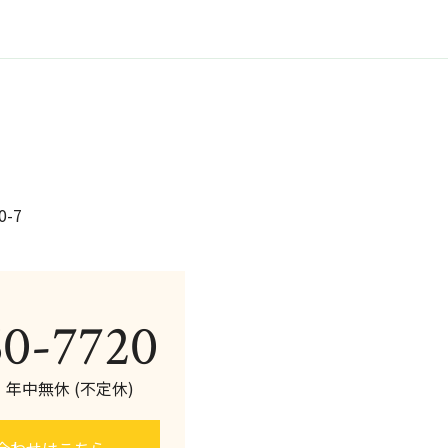
b
o
o
k
-7
60-7720
0 年中無休 (不定休)