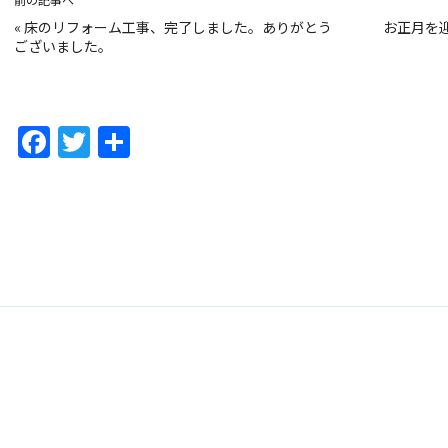
«
床のリフォーム工事、完了しました。ありがとう
お正月を
ございました。
F
T
共
a
w
有
c
itt
e
er
b
o
o
k