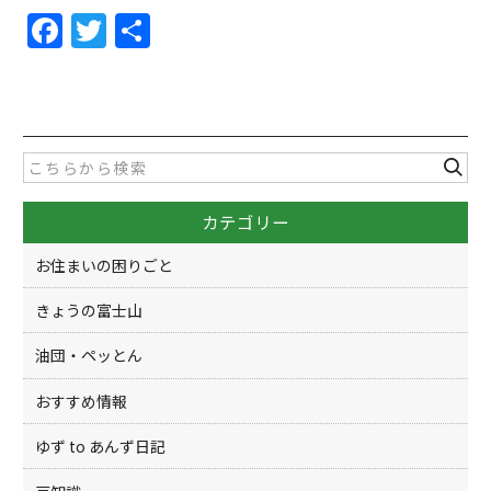
F
T
共
a
w
有
c
itt
e
er
b
o
カテゴリー
o
k
お住まいの困りごと
きょうの富士山
油団・ペッとん
おすすめ情報
ゆず to あんず日記