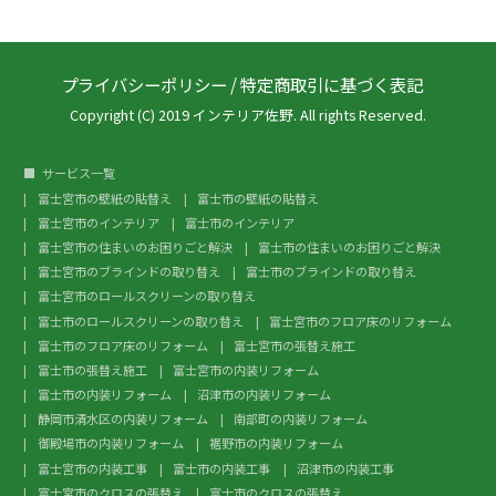
プライバシーポリシー
/
特定商取引に基づく表記
Copyright (C) 2019 インテリア佐野. All rights Reserved.
サービス一覧
富士宮市の壁紙の貼替え
富士市の壁紙の貼替え
富士宮市のインテリア
富士市のインテリア
富士宮市の住まいのお困りごと解決
富士市の住まいのお困りごと解決
富士宮市のブラインドの取り替え
富士市のブラインドの取り替え
富士宮市のロールスクリーンの取り替え
富士市のロールスクリーンの取り替え
富士宮市のフロア床のリフォーム
富士市のフロア床のリフォーム
富士宮市の張替え施工
富士市の張替え施工
富士宮市の内装リフォーム
富士市の内装リフォーム
沼津市の内装リフォーム
静岡市清水区の内装リフォーム
南部町の内装リフォーム
御殿場市の内装リフォーム
裾野市の内装リフォーム
富士宮市の内装工事
富士市の内装工事
沼津市の内装工事
富士宮市のクロスの張替え
富士市のクロスの張替え