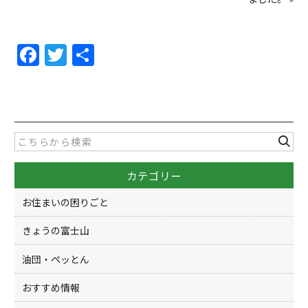
F
T
共
a
w
有
c
itt
e
er
b
o
カテゴリー
o
k
お住まいの困りごと
きょうの富士山
油団・ペッとん
おすすめ情報