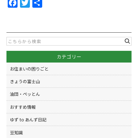
F
T
共
a
w
有
c
itt
e
er
b
o
カテゴリー
o
k
お住まいの困りごと
きょうの富士山
油団・ペッとん
おすすめ情報
ゆず to あんず日記
豆知識