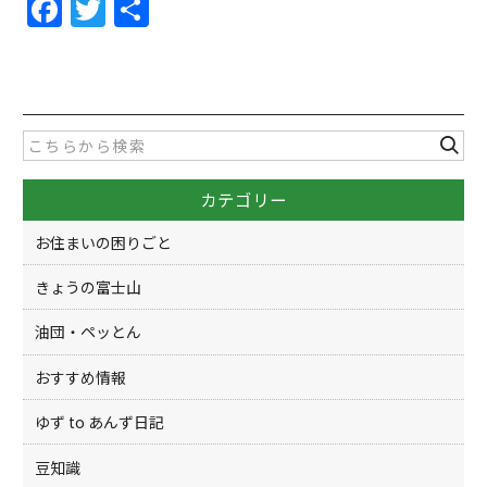
F
T
共
a
w
有
c
itt
e
er
b
o
カテゴリー
o
k
お住まいの困りごと
きょうの富士山
油団・ペッとん
おすすめ情報
ゆず to あんず日記
豆知識