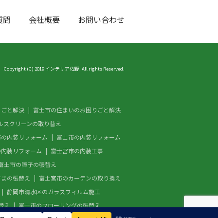
質問
会社概要
お問い合わせ
Copyright (C) 2019 インテリア佐野. All rights Reserved.
りごと解決
富士市の住まいのお困りごと解決
ルスクリーンの取り替え
市の内装リフォーム
富士市の内装リフォーム
の内装リフォーム
富士宮市の内装工事
富士市の障子の張替え
すまの張替え
富士宮市のカーテンの取り換え
静岡市清水区のガラスフィルム施工
替え
富士市のフローリングの張替え