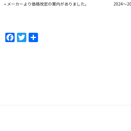
«
メーカーより価格改定の案内がありました。
2024
F
T
共
a
w
有
c
itt
e
er
b
o
o
k