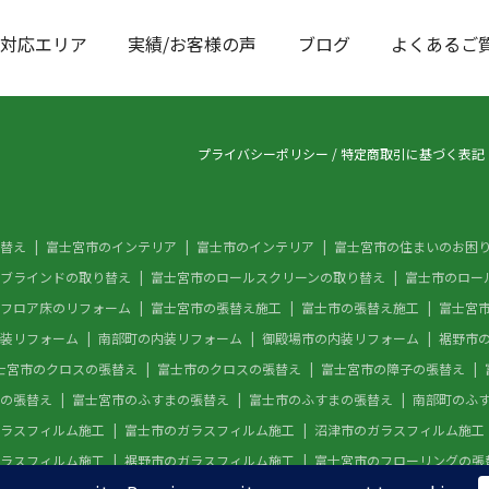
対応エリア
実績/お客様の声
ブログ
よくあるご
プライバシーポリシー
/
特定商取引に基づく表記
替え
富士宮市のインテリア
富士市のインテリア
富士宮市の住まいのお困
ブラインドの取り替え
富士宮市のロールスクリーンの取り替え
富士市のロー
フロア床のリフォーム
富士宮市の張替え施工
富士市の張替え施工
富士宮
装リフォーム
南部町の内装リフォーム
御殿場市の内装リフォーム
裾野市
士宮市のクロスの張替え
富士市のクロスの張替え
富士宮市の障子の張替え
の張替え
富士宮市のふすまの張替え
富士市のふすまの張替え
南部町のふ
ラスフィルム施工
富士市のガラスフィルム施工
沼津市のガラスフィルム施工
ラスフィルム施工
裾野市のガラスフィルム施工
富士宮市のフローリングの張