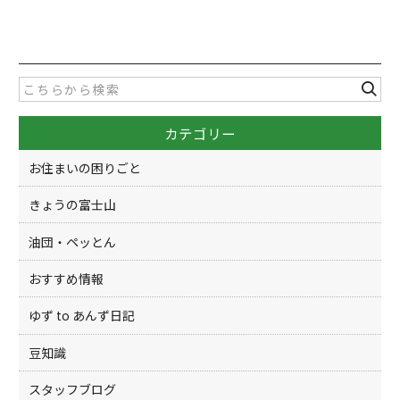
a
w
有
c
itt
e
er
b
o
カテゴリー
o
k
お住まいの困りごと
きょうの富士山
油団・ペッとん
おすすめ情報
ゆず to あんず日記
豆知識
スタッフブログ