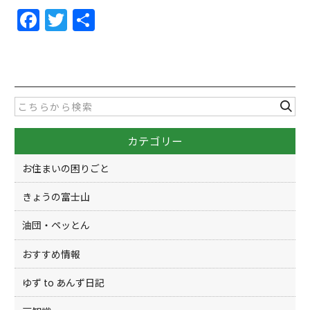
F
T
共
a
w
有
c
itt
e
er
b
o
カテゴリー
o
k
お住まいの困りごと
きょうの富士山
油団・ペッとん
おすすめ情報
ゆず to あんず日記