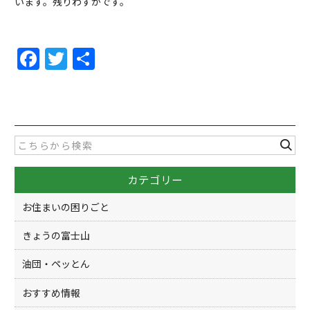
います。残りわずかです。
F
T
共
a
w
有
c
itt
e
er
b
o
カテゴリー
o
k
お住まいの困りごと
きょうの富士山
油団・ペッとん
おすすめ情報