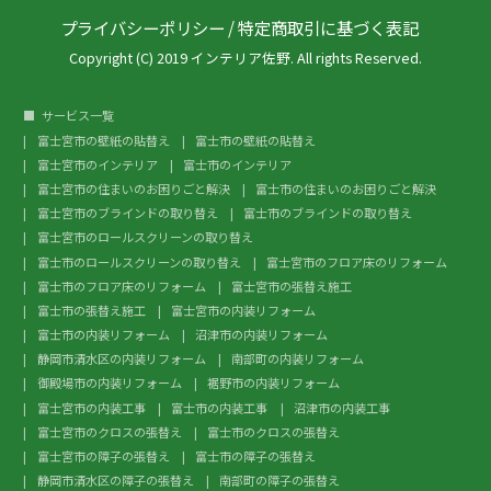
プライバシーポリシー
/
特定商取引に基づく表記
Copyright (C) 2019 インテリア佐野. All rights Reserved.
サービス一覧
富士宮市の壁紙の貼替え
富士市の壁紙の貼替え
富士宮市のインテリア
富士市のインテリア
富士宮市の住まいのお困りごと解決
富士市の住まいのお困りごと解決
富士宮市のブラインドの取り替え
富士市のブラインドの取り替え
富士宮市のロールスクリーンの取り替え
富士市のロールスクリーンの取り替え
富士宮市のフロア床のリフォーム
富士市のフロア床のリフォーム
富士宮市の張替え施工
富士市の張替え施工
富士宮市の内装リフォーム
富士市の内装リフォーム
沼津市の内装リフォーム
静岡市清水区の内装リフォーム
南部町の内装リフォーム
御殿場市の内装リフォーム
裾野市の内装リフォーム
富士宮市の内装工事
富士市の内装工事
沼津市の内装工事
富士宮市のクロスの張替え
富士市のクロスの張替え
富士宮市の障子の張替え
富士市の障子の張替え
静岡市清水区の障子の張替え
南部町の障子の張替え