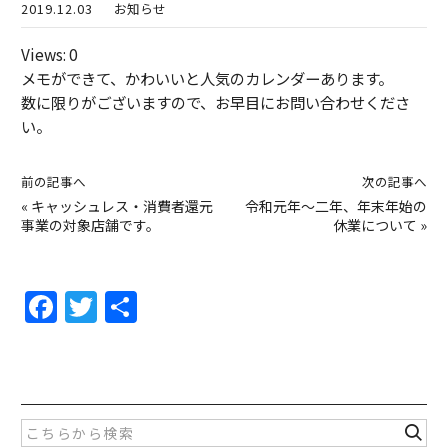
2019.12.03
お知らせ
Views: 0
メモができて、かわいいと人気のカレンダーあります。
数に限りがございますので、お早目にお問い合わせくださ
い。
前の記事へ
次の記事へ
«
キャッシュレス・消費者還元
令和元年～二年、年末年始の
事業の対象店舗です。
休業について
»
F
T
共
a
w
有
c
itt
e
er
b