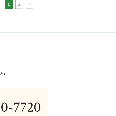
1
2
»
-7
60-7720