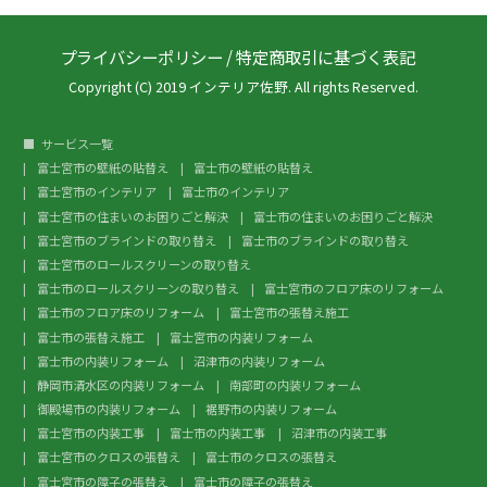
プライバシーポリシー
/
特定商取引に基づく表記
Copyright (C) 2019 インテリア佐野. All rights Reserved.
サービス一覧
富士宮市の壁紙の貼替え
富士市の壁紙の貼替え
富士宮市のインテリア
富士市のインテリア
富士宮市の住まいのお困りごと解決
富士市の住まいのお困りごと解決
富士宮市のブラインドの取り替え
富士市のブラインドの取り替え
富士宮市のロールスクリーンの取り替え
富士市のロールスクリーンの取り替え
富士宮市のフロア床のリフォーム
富士市のフロア床のリフォーム
富士宮市の張替え施工
富士市の張替え施工
富士宮市の内装リフォーム
富士市の内装リフォーム
沼津市の内装リフォーム
静岡市清水区の内装リフォーム
南部町の内装リフォーム
御殿場市の内装リフォーム
裾野市の内装リフォーム
富士宮市の内装工事
富士市の内装工事
沼津市の内装工事
富士宮市のクロスの張替え
富士市のクロスの張替え
富士宮市の障子の張替え
富士市の障子の張替え