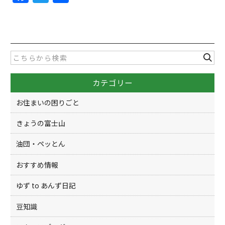
a
w
有
c
itt
e
er
b
o
カテゴリー
o
k
お住まいの困りごと
きょうの富士山
油団・ペッとん
おすすめ情報
ゆず to あんず日記
豆知識