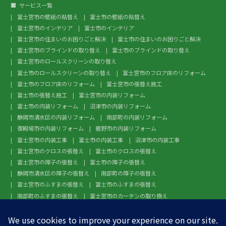
サービス一覧
富士宮市の壁紙の貼替え
富士市の壁紙の貼替え
富士宮市のインテリア
富士市のインテリア
富士宮市の住まいのお困りごと解決
富士市の住まいのお困りごと解決
富士宮市のブラインドの取り替え
富士市のブラインドの取り替え
富士宮市のロールスクリーンの取り替え
富士市のロールスクリーンの取り替え
富士宮市のフロア床のリフォーム
富士市のフロア床のリフォーム
富士宮市の張替え施工
富士市の張替え施工
富士宮市の内装リフォーム
富士市の内装リフォーム
沼津市の内装リフォーム
静岡市清水区の内装リフォーム
南部町の内装リフォーム
御殿場市の内装リフォーム
裾野市の内装リフォーム
富士宮市の内装工事
富士市の内装工事
沼津市の内装工事
富士宮市のクロスの張替え
富士市のクロスの張替え
富士宮市の障子の張替え
富士市の障子の張替え
静岡市清水区の障子の張替え
南部町の障子の張替え
富士宮市のふすまの張替え
富士市のふすまの張替え
南部町のふすまの張替え
富士宮市のカーテンの取り換え
富士市のカーテンの取り換え
富士宮市のガラスフィルム施工
富士市のガラスフィルム施工
沼津市のガラスフィルム施工