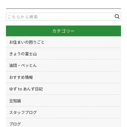
e
er
b
o
カテゴリー
o
k
お住まいの困りごと
きょうの富士山
油団・ペッとん
おすすめ情報
ゆず to あんず日記
豆知識
スタッフブログ
ブログ