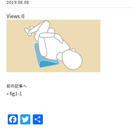
2019.08.08
Views: 0
前の記事へ
«
fig1-1
F
T
共
a
w
有
c
itt