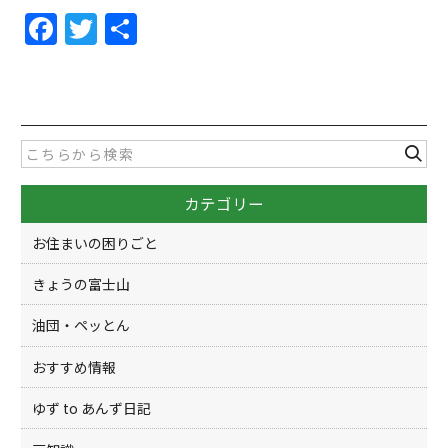
F
T
共
a
w
有
c
itt
e
er
b
o
カテゴリー
o
k
お住まいの困りごと
きょうの富士山
油団・ペッとん
おすすめ情報
ゆず to あんず日記