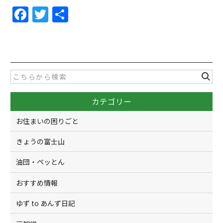
F
T
共
a
w
有
c
itt
e
er
b
o
カテゴリー
o
k
お住まいの困りごと
きょうの富士山
油団・ペッとん
おすすめ情報
ゆず to あんず日記