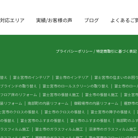
対応エリア
実績/お客様の声
ブログ
よくあるご
プライバシーポリシー
/
特定商取引に基づく表記
替え
富士宮市のインテリア
富士市のインテリア
富士宮市の住まいのお困
ブラインドの取り替え
富士宮市のロールスクリーンの取り替え
富士市のロー
フロア床のリフォーム
富士宮市の張替え施工
富士市の張替え施工
富士宮
装リフォーム
南部町の内装リフォーム
御殿場市の内装リフォーム
裾野市
士宮市のクロスの張替え
富士市のクロスの張替え
富士宮市の障子の張替え
の張替え
富士宮市のふすまの張替え
富士市のふすまの張替え
南部町のふ
ラスフィルム施工
富士市のガラスフィルム施工
沼津市のガラスフィルム施工
ラスフィルム施工
裾野市のガラスフィルム施工
富士宮市のフローリングの張