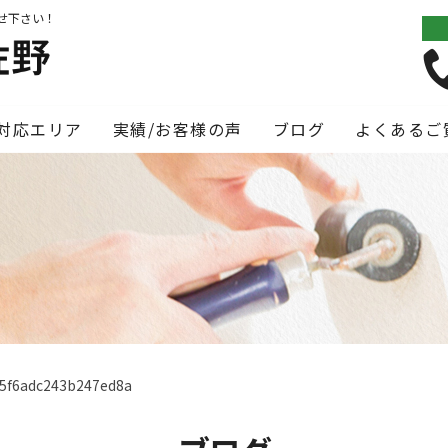
せ下さい！
対応エリア
実績/お客様の声
ブログ
よくあるご
e5f6adc243b247ed8a