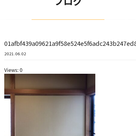
ブログ
01afbf439a09621a9f58e524e5f6adc243b247ed
2021.06.02
Views: 0