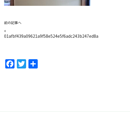
前の記事へ
«
01afbf439a09621a9f58e524e5f6adc243b247ed8a
F
T
共
a
w
有
c
itt
e
er
b
o
o
k