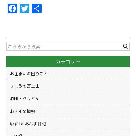
F
T
共
a
w
有
c
itt
e
er
b
o
カテゴリー
o
k
お住まいの困りごと
きょうの富士山
油団・ペッとん
おすすめ情報
ゆず to あんず日記