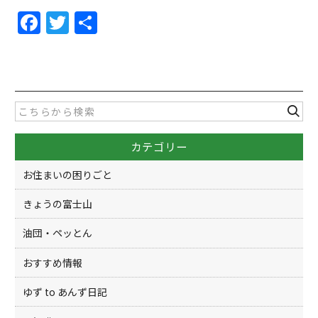
F
T
共
a
w
有
c
itt
e
er
b
o
カテゴリー
o
k
お住まいの困りごと
きょうの富士山
油団・ペッとん
おすすめ情報
ゆず to あんず日記