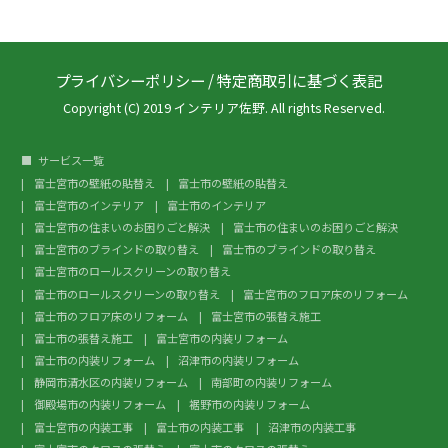
プライバシーポリシー
/
特定商取引に基づく表記
Copyright (C) 2019 インテリア佐野. All rights Reserved.
サービス一覧
富士宮市の壁紙の貼替え
富士市の壁紙の貼替え
富士宮市のインテリア
富士市のインテリア
富士宮市の住まいのお困りごと解決
富士市の住まいのお困りごと解決
富士宮市のブラインドの取り替え
富士市のブラインドの取り替え
富士宮市のロールスクリーンの取り替え
富士市のロールスクリーンの取り替え
富士宮市のフロア床のリフォーム
富士市のフロア床のリフォーム
富士宮市の張替え施工
富士市の張替え施工
富士宮市の内装リフォーム
富士市の内装リフォーム
沼津市の内装リフォーム
静岡市清水区の内装リフォーム
南部町の内装リフォーム
御殿場市の内装リフォーム
裾野市の内装リフォーム
富士宮市の内装工事
富士市の内装工事
沼津市の内装工事