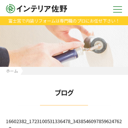
富士宮で内装リフォームは専門職のプロにお任せ下さい！
ホーム
16602382_1723100531336478_3438546097859624762_o
ブログ
16602382_1723100531336478_3438546097859624762
_o