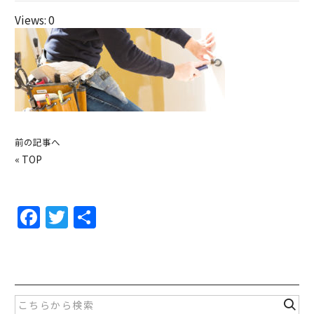
Views: 0
前の記事へ
«
TOP
F
T
共
a
w
有
c
itt
e
er
b