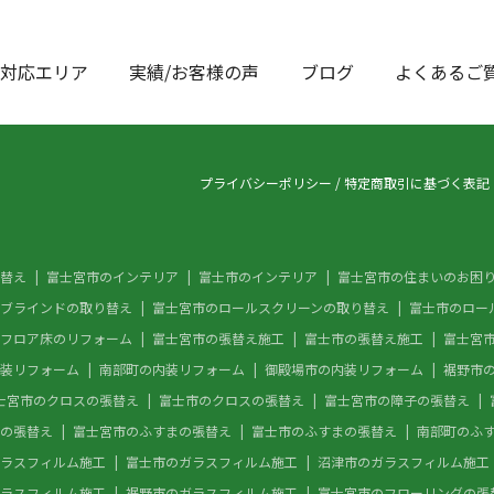
対応エリア
実績/お客様の声
ブログ
よくあるご
プライバシーポリシー
/
特定商取引に基づく表記
替え
富士宮市のインテリア
富士市のインテリア
富士宮市の住まいのお困
ブラインドの取り替え
富士宮市のロールスクリーンの取り替え
富士市のロー
フロア床のリフォーム
富士宮市の張替え施工
富士市の張替え施工
富士宮
装リフォーム
南部町の内装リフォーム
御殿場市の内装リフォーム
裾野市
士宮市のクロスの張替え
富士市のクロスの張替え
富士宮市の障子の張替え
の張替え
富士宮市のふすまの張替え
富士市のふすまの張替え
南部町のふ
ラスフィルム施工
富士市のガラスフィルム施工
沼津市のガラスフィルム施工
ラスフィルム施工
裾野市のガラスフィルム施工
富士宮市のフローリングの張