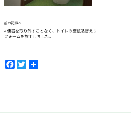
前の記事へ
«
便器を取り外すことなく、トイレの壁紙貼替えリ
フォームを施工しました。
F
T
共
a
w
有
c
itt
e
er
b
o
o
k