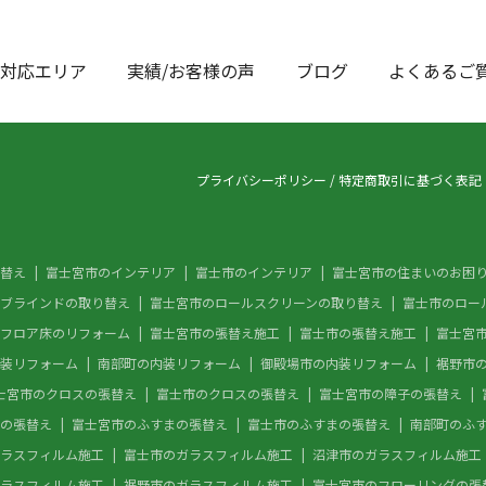
対応エリア
実績/お客様の声
ブログ
よくあるご
プライバシーポリシー
/
特定商取引に基づく表記
替え
富士宮市のインテリア
富士市のインテリア
富士宮市の住まいのお困
ブラインドの取り替え
富士宮市のロールスクリーンの取り替え
富士市のロー
フロア床のリフォーム
富士宮市の張替え施工
富士市の張替え施工
富士宮
装リフォーム
南部町の内装リフォーム
御殿場市の内装リフォーム
裾野市
士宮市のクロスの張替え
富士市のクロスの張替え
富士宮市の障子の張替え
の張替え
富士宮市のふすまの張替え
富士市のふすまの張替え
南部町のふ
ラスフィルム施工
富士市のガラスフィルム施工
沼津市のガラスフィルム施工
ラスフィルム施工
裾野市のガラスフィルム施工
富士宮市のフローリングの張