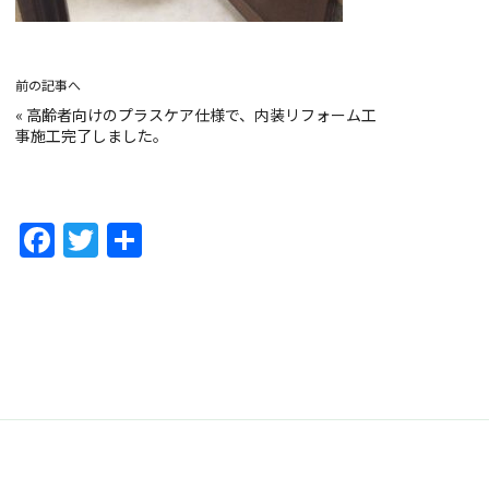
前の記事へ
«
高齢者向けのプラスケア仕様で、内装リフォーム工
事施工完了しました。
F
T
共
a
w
有
c
itt
e
er
b
o
o
k