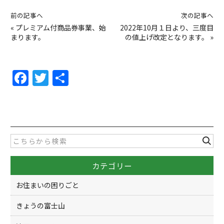
前の記事へ
次の記事へ
«
プレミアム付商品券事業、始
2022年10月１日より、三度目
まります。
の値上げ改定となります。
»
F
T
共
a
w
有
c
itt
e
er
b
o
カテゴリー
o
k
お住まいの困りごと
きょうの富士山