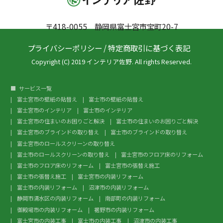
〒418-0055 静岡県富士宮市宝町20-7
プライバシーポリシー
/
特定商取引に基づく表記
Copyright (C) 2019 インテリア佐野. All rights Reserved.
サービス一覧
富士宮市の壁紙の貼替え
富士市の壁紙の貼替え
富士宮市のインテリア
富士市のインテリア
富士宮市の住まいのお困りごと解決
富士市の住まいのお困りごと解決
富士宮市のブラインドの取り替え
富士市のブラインドの取り替え
富士宮市のロールスクリーンの取り替え
富士市のロールスクリーンの取り替え
富士宮市のフロア床のリフォーム
富士市のフロア床のリフォーム
富士宮市の張替え施工
富士市の張替え施工
富士宮市の内装リフォーム
富士市の内装リフォーム
沼津市の内装リフォーム
静岡市清水区の内装リフォーム
南部町の内装リフォーム
御殿場市の内装リフォーム
裾野市の内装リフォーム
富士宮市の内装工事
富士市の内装工事
沼津市の内装工事