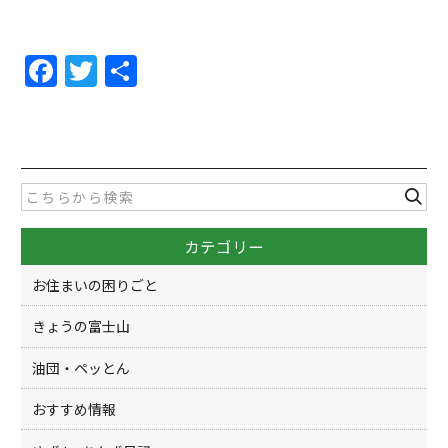
F
T
共
a
w
有
c
itt
e
er
b
o
カテゴリー
o
k
お住まいの困りごと
きょうの富士山
油団・ペッとん
おすすめ情報