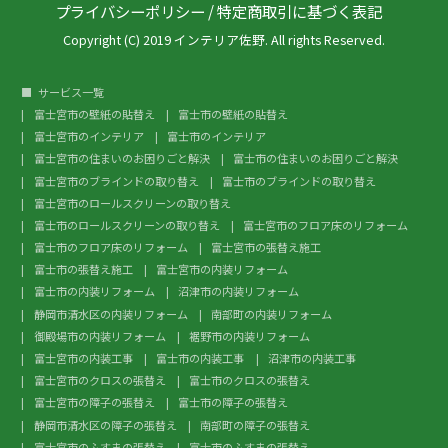
プライバシーポリシー
/
特定商取引に基づく表記
Copyright (C) 2019 インテリア佐野. All rights Reserved.
サービス一覧
富士宮市の壁紙の貼替え
富士市の壁紙の貼替え
富士宮市のインテリア
富士市のインテリア
富士宮市の住まいのお困りごと解決
富士市の住まいのお困りごと解決
富士宮市のブラインドの取り替え
富士市のブラインドの取り替え
富士宮市のロールスクリーンの取り替え
富士市のロールスクリーンの取り替え
富士宮市のフロア床のリフォーム
富士市のフロア床のリフォーム
富士宮市の張替え施工
富士市の張替え施工
富士宮市の内装リフォーム
富士市の内装リフォーム
沼津市の内装リフォーム
静岡市清水区の内装リフォーム
南部町の内装リフォーム
御殿場市の内装リフォーム
裾野市の内装リフォーム
富士宮市の内装工事
富士市の内装工事
沼津市の内装工事
富士宮市のクロスの張替え
富士市のクロスの張替え
富士宮市の障子の張替え
富士市の障子の張替え
静岡市清水区の障子の張替え
南部町の障子の張替え
富士宮市のふすまの張替え
富士市のふすまの張替え