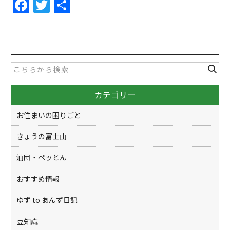
F
T
共
a
w
有
c
itt
e
er
b
o
カテゴリー
o
k
お住まいの困りごと
きょうの富士山
油団・ペッとん
おすすめ情報
ゆず to あんず日記
豆知識