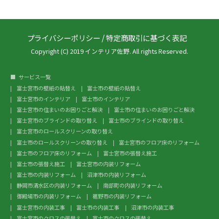
プライバシーポリシー
/
特定商取引に基づく表記
Copyright (C) 2019 インテリア佐野. All rights Reserved.
サービス一覧
富士宮市の壁紙の貼替え
富士市の壁紙の貼替え
富士宮市のインテリア
富士市のインテリア
富士宮市の住まいのお困りごと解決
富士市の住まいのお困りごと解決
富士宮市のブラインドの取り替え
富士市のブラインドの取り替え
富士宮市のロールスクリーンの取り替え
富士市のロールスクリーンの取り替え
富士宮市のフロア床のリフォーム
富士市のフロア床のリフォーム
富士宮市の張替え施工
富士市の張替え施工
富士宮市の内装リフォーム
富士市の内装リフォーム
沼津市の内装リフォーム
静岡市清水区の内装リフォーム
南部町の内装リフォーム
御殿場市の内装リフォーム
裾野市の内装リフォーム
富士宮市の内装工事
富士市の内装工事
沼津市の内装工事
富士宮市のクロスの張替え
富士市のクロスの張替え