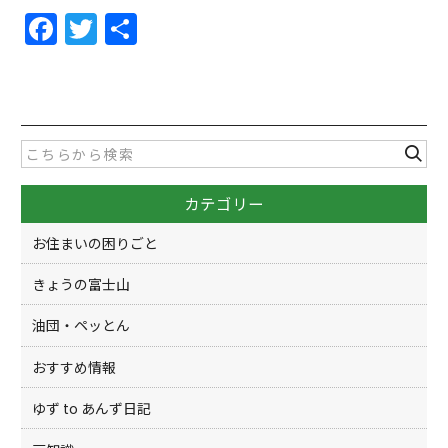
F
T
共
a
w
有
c
itt
e
er
b
o
カテゴリー
o
k
お住まいの困りごと
きょうの富士山
油団・ペッとん
おすすめ情報
ゆず to あんず日記