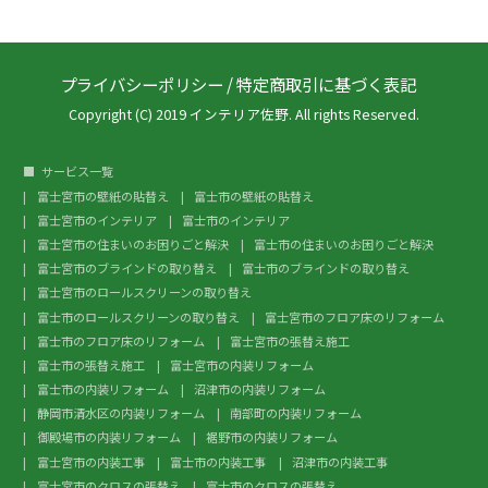
プライバシーポリシー
/
特定商取引に基づく表記
Copyright (C) 2019 インテリア佐野. All rights Reserved.
サービス一覧
富士宮市の壁紙の貼替え
富士市の壁紙の貼替え
富士宮市のインテリア
富士市のインテリア
富士宮市の住まいのお困りごと解決
富士市の住まいのお困りごと解決
富士宮市のブラインドの取り替え
富士市のブラインドの取り替え
富士宮市のロールスクリーンの取り替え
富士市のロールスクリーンの取り替え
富士宮市のフロア床のリフォーム
富士市のフロア床のリフォーム
富士宮市の張替え施工
富士市の張替え施工
富士宮市の内装リフォーム
富士市の内装リフォーム
沼津市の内装リフォーム
静岡市清水区の内装リフォーム
南部町の内装リフォーム
御殿場市の内装リフォーム
裾野市の内装リフォーム
富士宮市の内装工事
富士市の内装工事
沼津市の内装工事
富士宮市のクロスの張替え
富士市のクロスの張替え