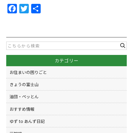
F
T
共
a
w
有
c
itt
e
er
b
o
カテゴリー
o
k
お住まいの困りごと
きょうの富士山
油団・ペッとん
おすすめ情報
ゆず to あんず日記