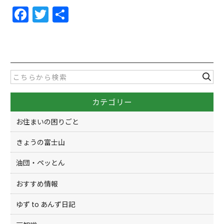
F
T
共
a
w
有
c
itt
e
er
b
o
カテゴリー
o
k
お住まいの困りごと
きょうの富士山
油団・ペッとん
おすすめ情報
ゆず to あんず日記