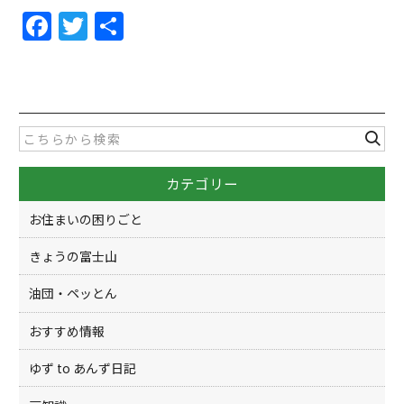
F
T
共
a
w
有
c
itt
e
er
b
o
カテゴリー
o
k
お住まいの困りごと
きょうの富士山
油団・ペッとん
おすすめ情報
ゆず to あんず日記