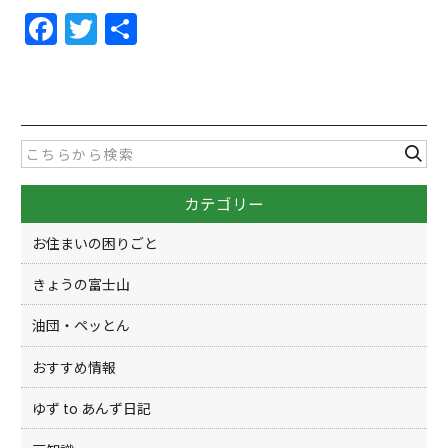
F
T
共
a
w
有
c
itt
e
er
b
o
カテゴリー
o
k
お住まいの困りごと
きょうの富士山
油団・ペッとん
おすすめ情報
ゆず to あんず日記