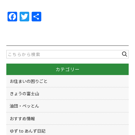
F
T
共
a
w
有
c
itt
e
er
b
o
カテゴリー
o
k
お住まいの困りごと
きょうの富士山
油団・ペッとん
おすすめ情報
ゆず to あんず日記