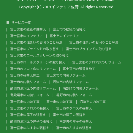
Copyright (C) 2019 インテリア佐野. All rights Reserved.
サービス一覧
富士宮市の壁紙の貼替え
富士市の壁紙の貼替え
富士宮市のインテリア
富士市のインテリア
富士宮市の住まいのお困りごと解決
富士市の住まいのお困りごと解決
富士宮市のブラインドの取り替え
富士市のブラインドの取り替え
富士宮市のロールスクリーンの取り替え
富士市のロールスクリーンの取り替え
富士宮市のフロア床のリフォーム
富士市のフロア床のリフォーム
富士宮市の張替え施工
富士市の張替え施工
富士宮市の内装リフォーム
富士市の内装リフォーム
沼津市の内装リフォーム
静岡市清水区の内装リフォーム
南部町の内装リフォーム
御殿場市の内装リフォーム
裾野市の内装リフォーム
富士宮市の内装工事
富士市の内装工事
沼津市の内装工事
富士宮市のクロスの張替え
富士市のクロスの張替え
富士宮市の障子の張替え
富士市の障子の張替え
静岡市清水区の障子の張替え
南部町の障子の張替え
富士宮市のふすまの張替え
富士市のふすまの張替え